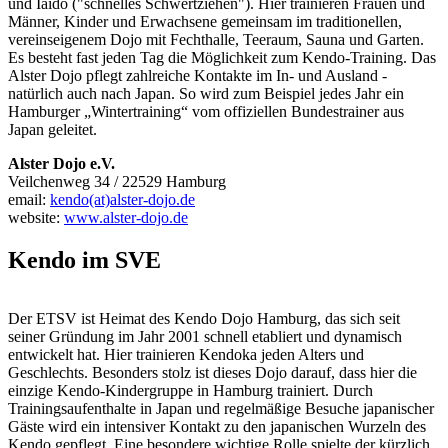
und Iaido ("schnelles Schwertziehen"). Hier trainieren Frauen und
Männer, Kinder und Erwachsene gemeinsam im traditionellen,
vereinseigenem Dojo mit Fechthalle, Teeraum, Sauna und Garten.
Es besteht fast jeden Tag die Möglichkeit zum Kendo-Training. Das
Alster Dojo pflegt zahlreiche Kontakte im In- und Ausland -
natürlich auch nach Japan. So wird zum Beispiel jedes Jahr ein
Hamburger „Wintertraining“ vom offiziellen Bundestrainer aus
Japan geleitet.
Alster Dojo e.V.
Veilchenweg 34 / 22529 Hamburg
email:
kendo(at)alster-dojo.de
website:
www.alster-dojo.de
Kendo im SVE
Der ETSV ist Heimat des Kendo Dojo Hamburg, das sich seit
seiner Gründung im Jahr 2001 schnell etabliert und dynamisch
entwickelt hat. Hier trainieren Kendoka jeden Alters und
Geschlechts. Besonders stolz ist dieses Dojo darauf, dass hier die
einzige Kendo-Kindergruppe in Hamburg trainiert. Durch
Trainingsaufenthalte in Japan und regelmäßige Besuche japanischer
Gäste wird ein intensiver Kontakt zu den japanischen Wurzeln des
Kendo gepflegt. Eine besondere wichtige Rolle spielte der kürzlich