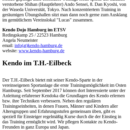
verstorbene Shihan (Hauptlehrer) Ando Sensei, 8. Dan Kyoshi, von
der Waseda Universität, Tokyo. Nach konzentriertem Training in
geräumigen Übungshallen sitzt man dann noch gerne zum Ausklang
im gemütlichem Vereinslokal "Lucas" zusammen.
Kendo Dojo Hamburg im ETSV
Redingskamp 25 / 22523 Hamburg
Angela Neumeister
email:
info(at)kendo-hamburg.de
website:
www.kendo-hamburg.de
Kendo im T.H.-Eilbeck
Der T.H.-Eilbeck bietet mit seiner Kendo-Sparte in der
vereinseigenen Sportanlage die erste Trainingsmöglichkeit im Osten
Hamburgs. Seit September 2017 können dort Interessierte unter der
Anleitung erfahrener Kendoka die Grundlagen des Kendo erlernen
bzw. ihre Techniken verbessern. Neben den regulären
Trainingseinheiten, in denen Frauen, Männer und Kindern aller
Altersgruppen und Erfahrungsstufen gemeinsam üben, gibt es
speziell für Einsteiger regelmäßig Kurse durch die der Einstieg in
das Training ermöglicht wird. Wir pflegen Kontakte zu Kendo-
Freunden in ganz Europa und Japan.