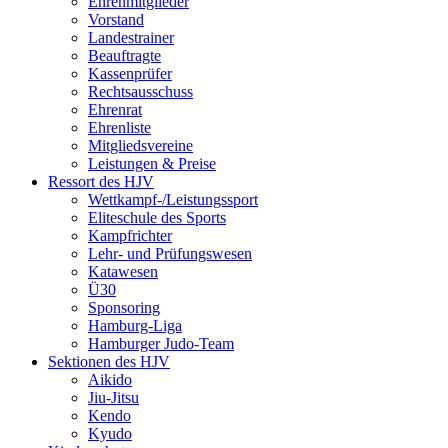
Ehrenmitglieder
Vorstand
Landestrainer
Beauftragte
Kassenprüfer
Rechtsausschuss
Ehrenrat
Ehrenliste
Mitgliedsvereine
Leistungen & Preise
Ressort des HJV
Wettkampf-/Leistungssport
Eliteschule des Sports
Kampfrichter
Lehr- und Prüfungswesen
Katawesen
Ü30
Sponsoring
Hamburg-Liga
Hamburger Judo-Team
Sektionen des HJV
Aikido
Jiu-Jitsu
Kendo
Kyudo