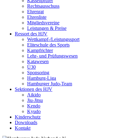
Kassenprüfer
Rechtsausschuss
Ehrenrat
Ehrenliste
Mitgliedsvereine
Leistungen & Preise
Ressort des HJV
Wettkampf-/Leistungssport
Eliteschule des Sports
Kampfrichter
Lehr- und Prüfungswesen
Katawesen
Ü30
Sponsoring
Hamburg-Liga
Hamburger Judo-Team
Sektionen des HJV
Aikido
Jiu-Jitsu
Kendo
Kyudo
Kinderschutz
Downloads
Kontakt