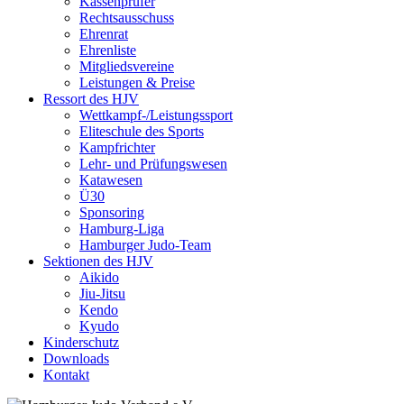
Kassenprüfer
Rechtsausschuss
Ehrenrat
Ehrenliste
Mitgliedsvereine
Leistungen & Preise
Ressort des HJV
Wettkampf-/Leistungssport
Eliteschule des Sports
Kampfrichter
Lehr- und Prüfungswesen
Katawesen
Ü30
Sponsoring
Hamburg-Liga
Hamburger Judo-Team
Sektionen des HJV
Aikido
Jiu-Jitsu
Kendo
Kyudo
Kinderschutz
Downloads
Kontakt