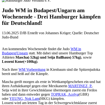
Judo WM in Budapest/Ungarn am
Wochenende - Drei Hamburger kämpfen
für Deutschland!
13.06.2025
DJB
Erstellt von
Johannes Kröger; Quelle: Deutscher
Judo-Bund
Am kommenden Wochenende findet die Judo
WM in
Budapest/Ungarn
statt. Mit dabei sind unsere Hamburger Top
Athleten
Mascha(-52kg) und Seija Ballhaus(-57kg)
, sowie
Losseni Kone(+100kg)
.
Nach ihrer
WM Vorbereitung
in Kienbaum sind die Spitzenjudoka
bereit und heiß auf die Kämpfe.
Mascha greift morgen als erste in Wettkampfgeschehen ein und hat
ihren Auftaktkampf gegen eine Mexikanerin
MARTINEZ, P.
.
Seija wird in ihrer Gewichtsklasse übermorgen zuerst ein Freilos
haben und dann entweder gegen
TOPRAK, Acelya
(GBR)
oder
YEUNG, Nok Lam
(HKG) kämpfen.
Losseni wird am letzten Tag in der Schwergewichtsklasse zuerst