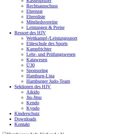
Kassenprüfer
Rechtsausschuss
Ehrenrat
Ehrenliste
Mitgliedsvereine
Leistungen & Preise
Ressort des HJV
Wettkampf-/Leistungssport
Eliteschule des Sports
Kampfrichter
Lehr- und Prüfungswesen
Katawesen
Ü30
Sponsoring
Hamburg-Liga
Hamburger Judo-Team
Sektionen des HJV
Aikido
Jiu-Jitsu
Kendo
Kyudo
Kinderschutz
Downloads
Kontakt