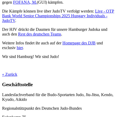
gegen
FOFANA, M.
(GUI) kämpfen.
Die Kämpfe können live über JudoTV verfolgt werden:
Live - OTP
Bank World Senior Championships 2025 Hungary Individuals -
JudoTV
.
Der HJV drückt die Daumen für unsere Hamburger Judoka und
auch den
Rest des deutschen Teams
.
Weitere Infos findet ihr auch auf der
Homepage des DJB
und
exclusiv
hier
.
Wir sind Hamburg! Wir sind Judo!
« Zurück
Geschäftsstelle
Landesfachverband für die Budo-Sportarten Judo, Jiu-Jitsu, Kendo,
Kyudo, Aikido
Regionalstützpunkt des Deutschen Judo-Bundes