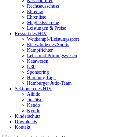
Kassenprüfer
Rechtsausschuss
Ehrenrat
Ehrenliste
Mitgliedsvereine
Leistungen & Preise
Ressort des HJV
Wettkampf-/Leistungssport
Eliteschule des Sports
Kampfrichter
Lehr- und Prüfungswesen
Katawesen
Ü30
Sponsoring
Hamburg-Liga
Hamburger Judo-Team
Sektionen des HJV
Aikido
Jiu-Jitsu
Kendo
Kyudo
Kinderschutz
Downloads
Kontakt