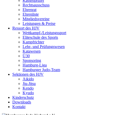
Kassenprüfer
Rechtsausschuss
Ehrenrat
Ehrenliste
Mitgliedsvereine
Leistungen & Preise
Ressort des HJV
Wettkampf-/Leistungssport
Eliteschule des Sports
Kampfrichter
Lehr- und Prüfungswesen
Katawesen
Ü30
Sponsoring
Hamburg-Liga
Hamburger Judo-Team
Sektionen des HJV
Aikido
Jiu-Jitsu
Kendo
Kyudo
Kinderschutz
Downloads
Kontakt