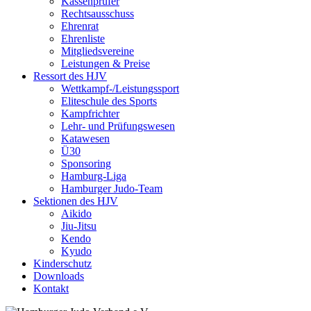
Kassenprüfer
Rechtsausschuss
Ehrenrat
Ehrenliste
Mitgliedsvereine
Leistungen & Preise
Ressort des HJV
Wettkampf-/Leistungssport
Eliteschule des Sports
Kampfrichter
Lehr- und Prüfungswesen
Katawesen
Ü30
Sponsoring
Hamburg-Liga
Hamburger Judo-Team
Sektionen des HJV
Aikido
Jiu-Jitsu
Kendo
Kyudo
Kinderschutz
Downloads
Kontakt