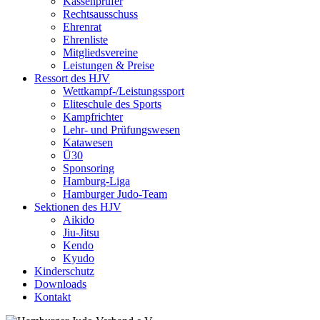
Kassenprüfer
Rechtsausschuss
Ehrenrat
Ehrenliste
Mitgliedsvereine
Leistungen & Preise
Ressort des HJV
Wettkampf-/Leistungssport
Eliteschule des Sports
Kampfrichter
Lehr- und Prüfungswesen
Katawesen
Ü30
Sponsoring
Hamburg-Liga
Hamburger Judo-Team
Sektionen des HJV
Aikido
Jiu-Jitsu
Kendo
Kyudo
Kinderschutz
Downloads
Kontakt