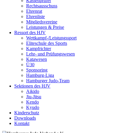
Kassenprüfer
Rechtsausschuss
Ehrenrat
Ehrenliste
Mitgliedsvereine
Leistungen & Preise
Ressort des HJV
Wettkampf-/Leistungssport
Eliteschule des Sports
Kampfrichter
Lehr- und Prüfungswesen
Katawesen
Ü30
Sponsoring
Hamburg-Liga
Hamburger Judo-Team
Sektionen des HJV
Aikido
Jiu-Jitsu
Kendo
Kyudo
Kinderschutz
Downloads
Kontakt