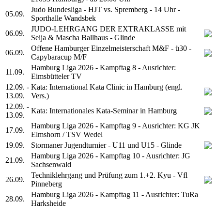
Judo Bundesliga - HJT vs. Spremberg - 14 Uhr -
05.09.
Sporthalle Wandsbek
JUDO-LEHRGANG DER EXTRAKLASSE mit
06.09.
Seija & Mascha Ballhaus - Glinde
Offene Hamburger Einzelmeisterschaft M&F - ü30 -
06.09.
Capybaracup M/F
Hamburg Liga 2026 - Kampftag 8 - Ausrichter:
11.09.
Eimsbütteler TV
12.09. -
Kata: International Kata Clinic in Hamburg (engl.
13.09.
Vers.)
12.09. -
Kata: Internationales Kata-Seminar in Hamburg
13.09.
Hamburg Liga 2026 - Kampftag 9 - Ausrichter: KG JK
17.09.
Elmshorn / TSV Wedel
19.09.
Stormaner Jugendturnier - U11 und U15 - Glinde
Hamburg Liga 2026 - Kampftag 10 - Ausrichter: JG
21.09.
Sachsenwald
Techniklehrgang und Prüfung zum 1.+2. Kyu - Vfl
26.09.
Pinneberg
Hamburg Liga 2026 - Kampftag 11 - Ausrichter: TuRa
28.09.
Harksheide