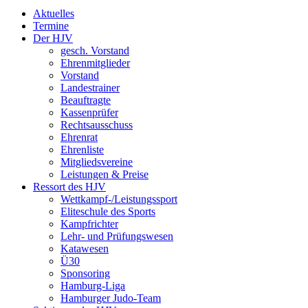
Aktuelles
Termine
Der HJV
gesch. Vorstand
Ehrenmitglieder
Vorstand
Landestrainer
Beauftragte
Kassenprüfer
Rechtsausschuss
Ehrenrat
Ehrenliste
Mitgliedsvereine
Leistungen & Preise
Ressort des HJV
Wettkampf-/Leistungssport
Eliteschule des Sports
Kampfrichter
Lehr- und Prüfungswesen
Katawesen
Ü30
Sponsoring
Hamburg-Liga
Hamburger Judo-Team