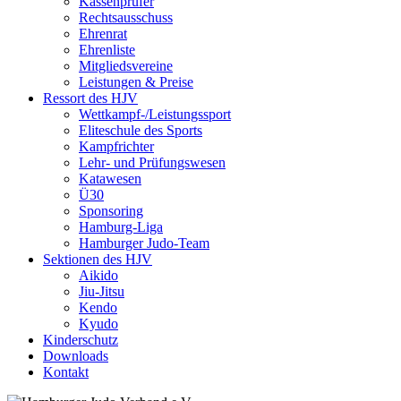
Kassenprüfer
Rechtsausschuss
Ehrenrat
Ehrenliste
Mitgliedsvereine
Leistungen & Preise
Ressort des HJV
Wettkampf-/Leistungssport
Eliteschule des Sports
Kampfrichter
Lehr- und Prüfungswesen
Katawesen
Ü30
Sponsoring
Hamburg-Liga
Hamburger Judo-Team
Sektionen des HJV
Aikido
Jiu-Jitsu
Kendo
Kyudo
Kinderschutz
Downloads
Kontakt