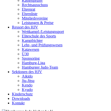
Kassenprüfer
Rechtsausschuss
Ehrenrat
Ehrenliste
Mitgliedsvereine
Leistungen & Preise
Ressort des HJV
Wettkampf-/Leistungssport
Eliteschule des Sports
Kampfrichter
Lehr- und Prüfungswesen
Katawesen
Ü30
Sponsoring
Hamburg-Liga
Hamburger Judo-Team
Sektionen des HJV
Aikido
Jiu-Jitsu
Kendo
Kyudo
Kinderschutz
Downloads
Kontakt