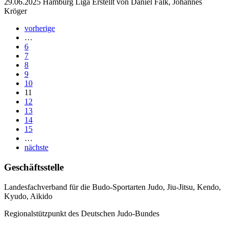
29.06.2025
Hamburg Liga
Erstellt von
Daniel Falk, Johannes
Kröger
vorherige
…
6
7
8
9
10
11
12
13
14
15
…
nächste
Geschäftsstelle
Landesfachverband für die Budo-Sportarten Judo, Jiu-Jitsu, Kendo,
Kyudo, Aikido
Regionalstützpunkt des Deutschen Judo-Bundes